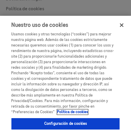
Política de cookies
Learn More
Política de privacidad
Nuestro uso de cookies
Configuración de cookies
Usamos cookies y otras tecnologías (“cookies”) para mejorar
nuestra página web. Además de las cookies estrictamente
necesarias queremos usar cookies (1) para conocer los usos y
rendimiento de nuestra página, incluyendo estadísticas cross-
site (2) para proporcionarle funcionalidades adicionales y
personalización (3) para proporcionarle interacciones en
redes sociales y (4) para finalidades de marketing dirigido.
Pinchando “Acepto todas”, consiente el uso de todas las
cookies y el correspondiente tratamiento de datos que puede
incluir la información sobre su navegador y dirección IP, así
como la divulgación de datos personales a terceros, como se
Este sitio web contiene información sobre productos que está dirigida a una
describe más ampliamente en nuestra Política de
amplia gama de audiencias y podría contener detalles de productos o
Privacidad/Cookies. Para más información, configuración y
información que no sería accesible o válida en su país. Tenga en cuenta que
retirada de su consentimiento, por favor pinche en
no asumimos ninguna responsabilidad por el acceso a dicha información, que
“Preferencias de Cookies”
Política de cookies
puede no cumplir con ningún proceso legal, regulación, registro o uso en su
país de origen.
Configuración de cookies
Las pantallas que se muestran en este sitio web son solo representativas.