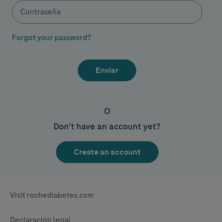
Forgot your password?
O
Don't have an account yet?
Legal & Privacy
Visit rochediabetes.com
Contact
Declaración legal